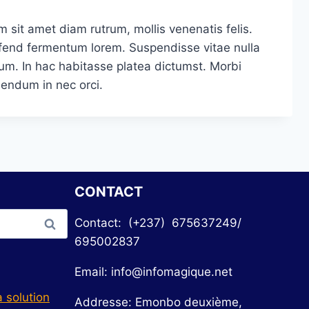
um sit amet diam rutrum, mollis venenatis felis.
leifend fermentum lorem. Suspendisse vitae nulla
um. In hac habitasse platea dictumst. Morbi
bendum in nec orci.
CONTACT
Contact: (+237) 675637249/
695002837
Email: info@infomagique.net
 solution
Addresse: Emonbo deuxième,