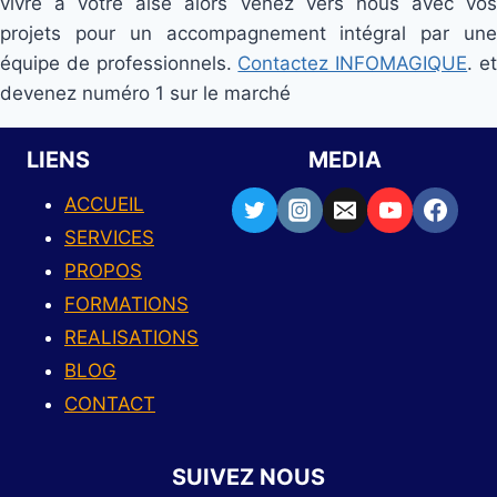
vivre à votre aise alors venez vers nous avec vos
projets pour un accompagnement intégral par une
équipe de professionnels.
Contactez INFOMAGIQUE
. e
devenez numéro 1 sur le marché
LIENS
MEDIA
ACCUEIL
SERVICES
PROPOS
FORMATIONS
REALISATIONS
BLOG
CONTACT
SUIVEZ NOUS