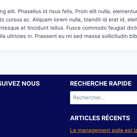
 elit. Phasellus id risus felis. Proin elit nulla, element
to cursus ac. Aliquam lorem nulla, blandit id erat id, e
ntesque et tincidunt tellus. Fusce commodo feugiat dict
lla ultricies in. Praesent eu mi sed massa sollicitudin bi
SUIVEZ NOUS
RECHERCHE RAPIDE
ARTICLES RÉCENTS
Le management agile est la