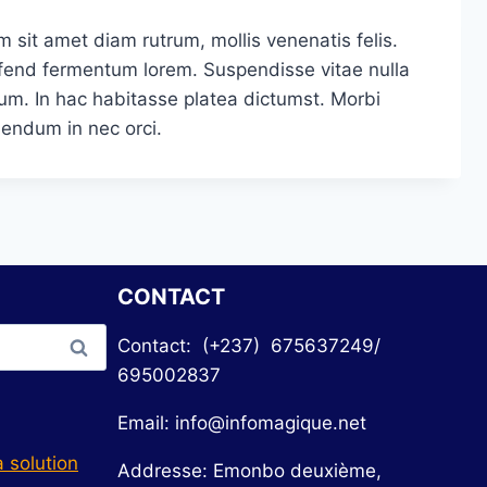
um sit amet diam rutrum, mollis venenatis felis.
leifend fermentum lorem. Suspendisse vitae nulla
um. In hac habitasse platea dictumst. Morbi
bendum in nec orci.
CONTACT
Contact: (+237) 675637249/
695002837
Email: info@infomagique.net
 solution
Addresse: Emonbo deuxième,