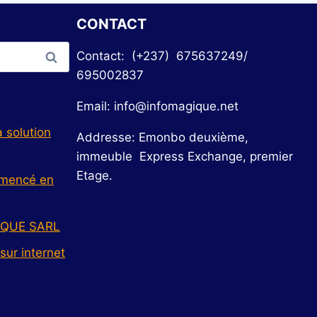
CONTACT
Contact: (+237) 675637249/
695002837
Email: info@infomagique.net
 solution
Addresse: Emonbo deuxième,
immeuble Express Exchange, premier
Etage.
ommencé en
IQUE SARL
 sur internet