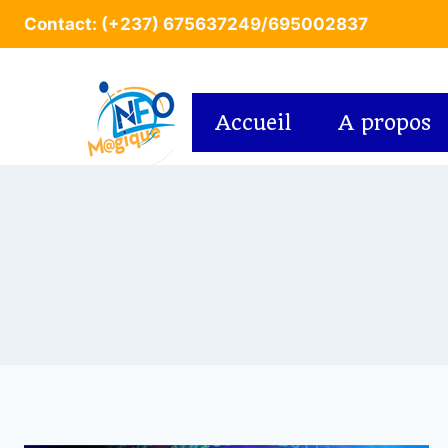
Contact: (+237) 675637249/695002837
Accueil
A propos