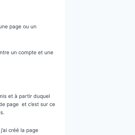
 une page ou un
 entre un compte et une
is et à partir duquel
e page et c’est sur ce
s.
j’ai créé la page