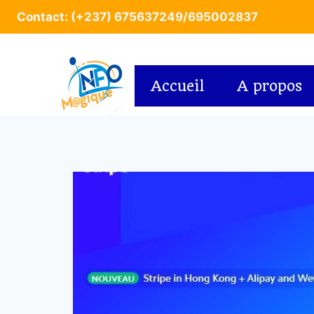
Contact: (+237) 675637249/695002837
Accueil
A propos